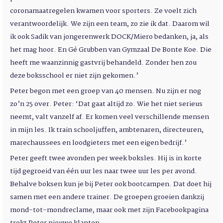
coronamaatregelen kwamen voor sporters. Ze voelt zich
verantwoordelijk. We zijn een team, zo zie ik dat. Daarom wil
ik ook Sadik van jongerenwerk DOCK/Miero bedanken, ja, als
het mag hoor. En Gé Grubben van Gymzaal De Bonte Koe. Die
heeft me waanzinnig gastvrij behandeld. Zonder hen zou
deze boksschool er niet zijn gekomen.’
Peter begon met een groep van 40 mensen. Nu zijn er nog
zo’n 25 over. Peter: ‘Dat gaat altijd zo. Wie het niet serieus
neemt, valt vanzelf af. Er komen veel verschillende mensen
in mijn les. Ik train schooljuffen, ambtenaren, directeuren,
marechaussees en loodgieters met een eigen bedrijf.’
Peter geeft twee avonden per week boksles. Hij is in korte
tijd gegroeid van één uur les naar twee uur les per avond.
Behalve boksen kun je bij Peter ook bootcampen. Dat doet hij
samen met een andere trainer. De groepen groeien dankzij
mond-tot-mondreclame, maar ook met zijn Facebookpagina
trekt Peter nieuwe klanten.