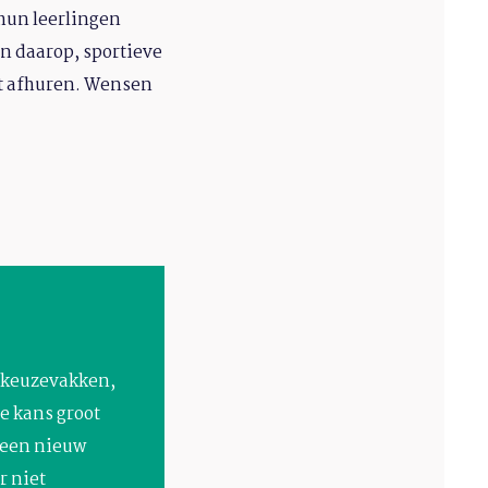
hun leerlingen
n daarop, sportieve
nt afhuren. Wensen
or keuzevakken,
e kans groot
f een nieuw
r niet