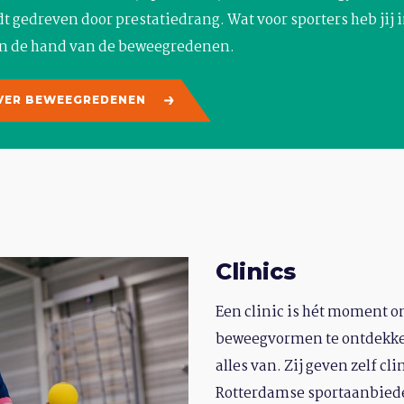
t gedreven door prestatiedrang. Wat voor sporters heb jij i
an de hand van de beweegredenen.
VER BEWEEGREDENEN
Clinics
Een clinic is hét moment o
beweegvormen te ontdekke
alles van. Zij geven zelf cl
Rotterdamse sportaanbiede