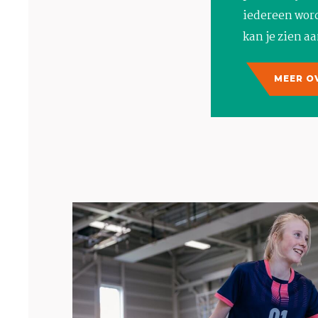
iedereen word
kan je zien a
MEER O