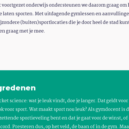
et voortgezet onderwijs ondersteunen we daarom graag om 
te laten sporten. Met uitdagende gymlessen en aanvullinge
ondere (buiten)sportlocaties die je door heel de stad ku
en graag met je mee.
gredenen
cket science: wat je leuk vindt, doe je langer. Dat geldt vo
ok voor sport. Wat maakt sport nou leuk? Als gymdocent is d
zettende sportieveling bent en dat je gaat voor de winst, o
cord. Presteren dus, op het veld, de baan of in de gym. Maa