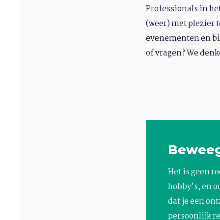
Professionals in h
(weer) met plezier 
evenementen en bijz
of vragen? We denk
Bewee
Het is geen ro
hobby’s, en o
dat je een ont
persoonlijk re