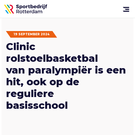
Sportbedrijf
Rotterdam
Open
menu
19 SEPTEMBER 2024
Clinic
rolstoelbasketbal
van paralympiër is een
hit, ook op de
reguliere
basisschool