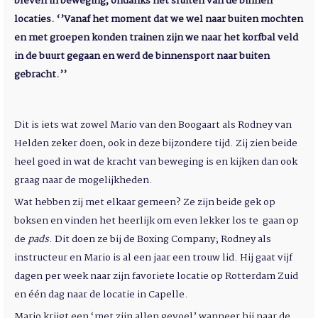
bleven in beweging, ondanks het sluiten van de binnen
locaties. ‘’Vanaf het moment dat we wel naar buiten mochten
en met groepen konden trainen zijn we naar het korfbal veld
in de buurt gegaan en werd de binnensport naar buiten
gebracht.’’
Dit is iets wat zowel Mario van den Boogaart als Rodney van
Helden zeker doen, ook in deze bijzondere tijd. Zij zien beide
heel goed in wat de kracht van beweging is en kijken dan ook
graag naar de mogelijkheden.
Wat hebben zij met elkaar gemeen? Ze zijn beide gek op
boksen en vinden het heerlijk om even lekker los te gaan op
de
pads
. Dit doen ze bij de Boxing Company; Rodney als
instructeur en Mario is al een jaar een trouw lid. Hij gaat vijf
dagen per week naar zijn favoriete locatie op Rotterdam Zuid
en één dag naar de locatie in Capelle.
Mario krijgt een ‘met zijn allen gevoel’ wanneer hij naar de