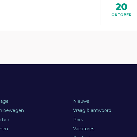
20
OKTOBER
age
Nieuws
en bewegen
Vraag & antwoord
orten
Pers
men
Vacatures