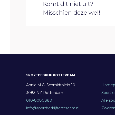
Komt dit niet uit?
Misschien deze wel!
SPORTBEDRIJF ROTTERDAM
Annie M.G. Schmidtplein 10
Homep
3083 NZ Rotterdam
Sport 
010-8080880
Alle sp
info@sportbedrijfrotterdam.nl
Zwem