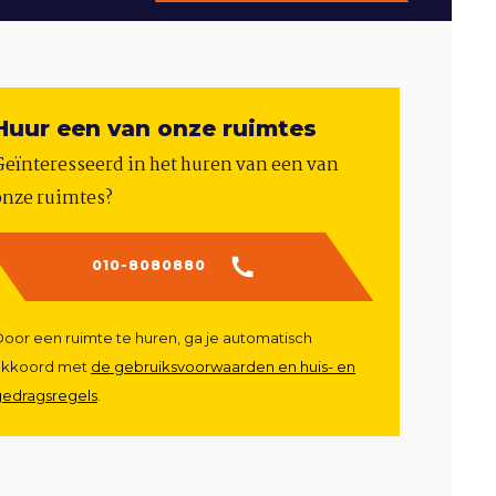
Huur een van onze ruimtes
Geïnteresseerd in het huren van een van
onze ruimtes?
010-8080880
oor een ruimte te huren, ga je automatisch
akkoord met
de gebruiksvoorwaarden en huis- en
gedragsregels
.