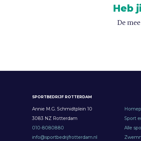
Playfit
Heb j
De mees
SPORTBEDRIJF ROTTERDAM
Annie M.G. Schmidtplein 10
Homep
3083 NZ Rotterdam
Sport 
010-8080880
Alle sp
info@sportbedrijfrotterdam.nl
Zwem