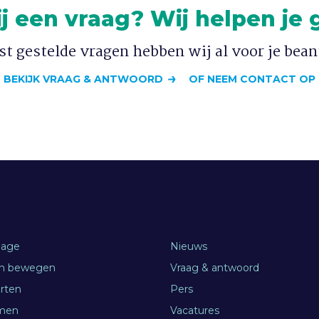
ij een vraag? Wij helpen je 
t gestelde vragen hebben wij al voor je bea
BEKIJK VRAAG & ANTWOORD
OF NEEM CONTACT OP
age
Nieuws
en bewegen
Vraag & antwoord
orten
Pers
men
Vacatures