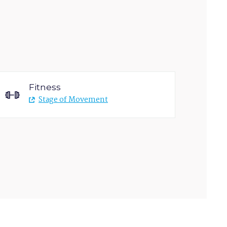
Fitness
Stage of Movement
Verdedigingssporten
(overig)
Playfit