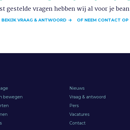
t gestelde vragen hebben wij al voor je bea
BEKIJK VRAAG & ANTWOORD
OF NEEM CONTACT OP
age
Nieuws
en bewegen
Vraag & antwoord
orten
Pers
men
Vacatures
s
Contact