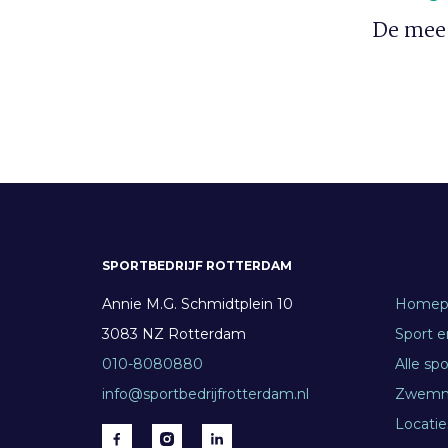
De mees
SPORTBEDRIJF ROTTERDAM
Annie M.G. Schmidtplein 10
Homep
3083 NZ Rotterdam
Sport 
010-8080880
Alle sp
info@sportbedrijfrotterdam.nl
Zwem
Locatie