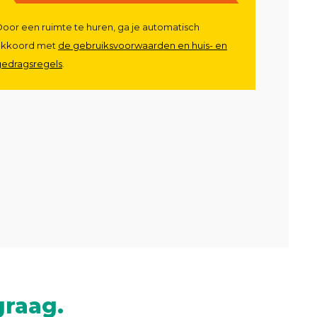
oor een ruimte te huren, ga je automatisch
akkoord met
de gebruiksvoorwaarden en huis- en
gedragsregels
.
graag.