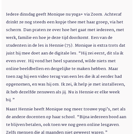
Iedere dinsdag geeft Monique nu yoga+ via Zoom. Achteraf
drinkt ze nog steeds een kopje thee met haar groep, via het
scherm. Dan praten ze over hoe het gaat met iedereen, met
werk, familie en hoe je deze tijd doorkomt. Een van de
studenten in de les is Hennie (75). Monique is extra trots dat
juist hij mee doet aan de digitale les. “Hij zei eerst, dit sla ik
even over. Hij vond het heel spannend, wilde niets met
online beeldbellen en dergelijke te maken hebben. Maar
toen zag hij een video terug van een les die ik al eerder had
opgenomen, en was hij om. Ik zei, ik help je met installeren,
ik heb dezelfde zenuwen als jij. Nu is Hennie er elke week
bij.”
Naast Hennie heeft Monique nog meer trouwe yogi’s, net als
de andere docenten op haar school. “Bijna iedereen bood aan
te blijven betalen, ook toen we nog geen online lesgaven.
Zelfs mensen die al maanden niet geweest waren.”