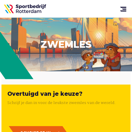
Sportbedrijf
Rotterdam
Open
menu
ZWEMLES
Overtuigd van je keuze?
Schrijf je dan in voor de leukste zwemles van de wereld.