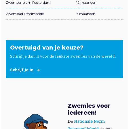
Zwemcentrum Rotterdam
12 maanden
Zwembad IJsselmonde
7 maanden
Overtuigd van je keuze?
Schrijf je dan in voor de leukste zwemles van de wereld.
Schrijf je in
Zwemles voor
iedereen!
De
Nationale Norm
Zwemveiligheid
is voor