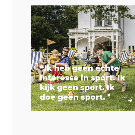
“Ik heb geen échte
interesse in sport. Ik
kijk geen sport. Ik
doe geen sport. "