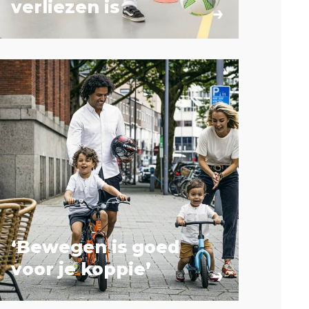
verliezen is
‘Bewegen is goed
voor je koppie’