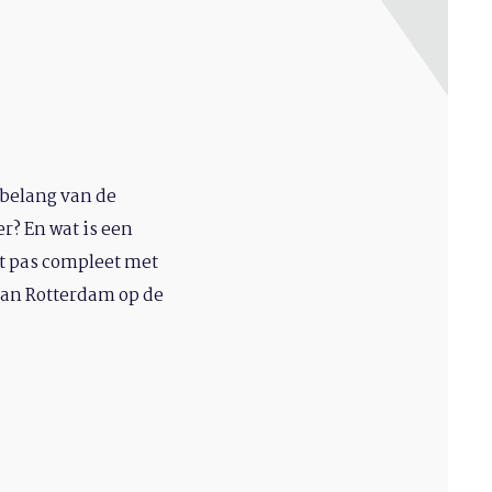
 belang van de
r? En wat is een
dt pas compleet met
aan Rotterdam op de