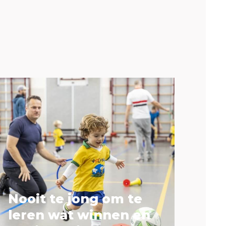
Nooit te jong om te
leren wat winnen en