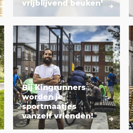
vrijblijvend beuken’
Bij Kingrunners
worden je
sportmaatjes
vanzelf vrienden!