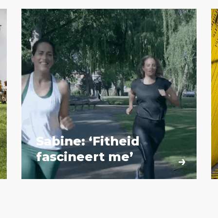
Sabine: ‘Fitheid
fascineert me’